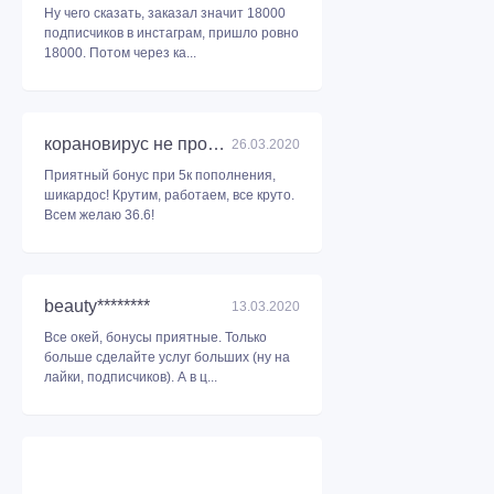
Ну чего сказать, заказал значит 18000
подписчиков в инстаграм, пришло ровно
18000. Потом через ка...
корановирус не пройдет
26.03.2020
Приятный бонус при 5к пополнения,
шикардос! Крутим, работаем, все круто.
Всем желаю 36.6!
beauty********
13.03.2020
Все окей, бонусы приятные. Только
больше сделайте услуг больших (ну на
лайки, подписчиков). А в ц...