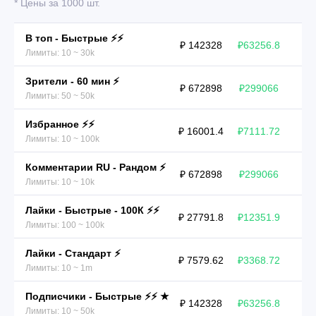
* Цены за 1000 шт.
В топ - Быстрые ⚡️⚡️
₽ 142328
₽63256.8
Лимиты: 10 ~ 30k
Зрители - 60 мин ⚡️
₽ 672898
₽299066
Лимиты: 50 ~ 50k
Избранное ⚡️⚡️
₽ 16001.4
₽7111.72
Лимиты: 10 ~ 100k
Комментарии RU - Рандом ⚡️
₽ 672898
₽299066
Лимиты: 10 ~ 10k
Лайки - Быстрые - 100К ⚡️⚡️
₽ 27791.8
₽12351.9
Лимиты: 100 ~ 100k
Лайки - Стандарт ⚡️
₽ 7579.62
₽3368.72
Лимиты: 10 ~ 1m
Подписчики - Быстрые ⚡️⚡️ ★
₽ 142328
₽63256.8
Лимиты: 10 ~ 50k