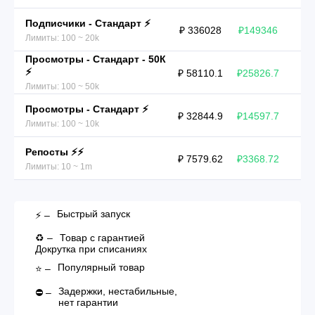
Подписчики - Стандарт ⚡️
₽ 336028
₽149346
Лимиты: 100 ~ 20k
Просмотры - Стандарт - 50К
⚡️
₽ 58110.1
₽25826.7
Лимиты: 100 ~ 50k
Просмотры - Стандарт ⚡️
₽ 32844.9
₽14597.7
Лимиты: 100 ~ 10k
Репосты ⚡️⚡️
₽ 7579.62
₽3368.72
Лимиты: 10 ~ 1m
Быстрый запуск
⚡️ –
♻️ –
Товар с гарантией
Докрутка при списаниях
Популярный товар
⭐️ –
Задержки, нестабильные,
⛔ –
нет гарантии