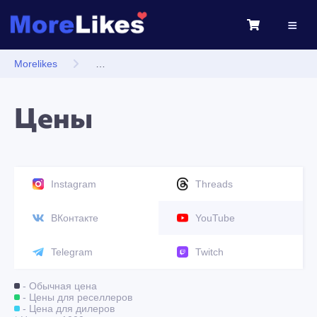
Morelikes
Цены на лайки и подписчиков в инстаграм
Цены
Instagram
Threads
ВКонтакте
YouTube
Telegram
Twitch
- Обычная цена
- Цены для реселлеров
- Цена для дилеров