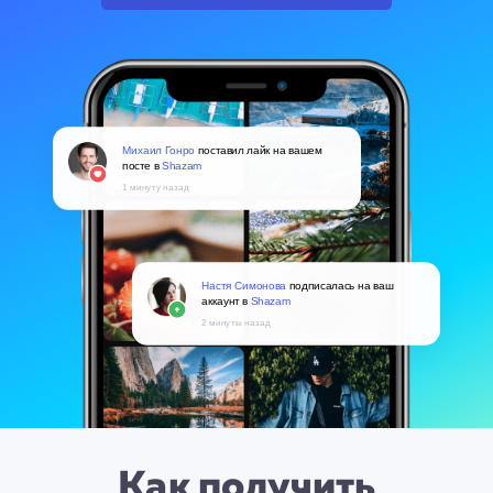
Михаил Гонро
поставил лайк на вашем
посте в
Shazam
1 минуту назад
Настя Симонова
подписалась на ваш
аккаунт в
Shazam
2 минуты назад
Как получить